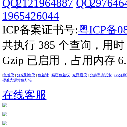
2121964887
297646
1965426044
ICP备案证书号:
粤ICP备08
共执行 385 个查询，用时 3
Gzip 已启用，占用内存 6.0
|
色差仪
|
分光测色仪
|
色差计
|
精密色差仪
|
光泽度仪
|
分辨率测试卡
|
iso分
标准光源对色灯箱
|
在线客服