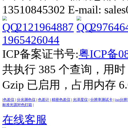
13510845302 E-mail: sal
2121964887
297646
1965426044
ICP备案证书号:
粤ICP备08
共执行 385 个查询，用时 2
Gzip 已启用，占用内存 6.0
|
色差仪
|
分光测色仪
|
色差计
|
精密色差仪
|
光泽度仪
|
分辨率测试卡
|
iso分
标准光源对色灯箱
|
在线客服