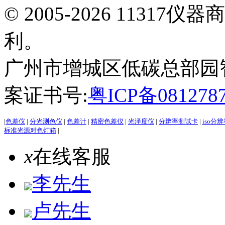
© 2005-2026 113
利。
广州市增城区低碳总部园智能
案证书号:
粤ICP备081278
|
色差仪
|
分光测色仪
|
色差计
|
精密色差仪
|
光泽度仪
|
分辨率测试卡
|
iso分
标准光源对色灯箱
|
x
在线客服
李先生
卢先生