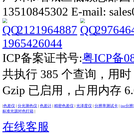
13510845302 E-mail: sal
2121964887
297646
1965426044
ICP备案证书号:
粤ICP备08
共执行 385 个查询，用时 3
Gzip 已启用，占用内存 6.0
|
色差仪
|
分光测色仪
|
色差计
|
精密色差仪
|
光泽度仪
|
分辨率测试卡
|
iso分
标准光源对色灯箱
|
在线客服