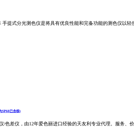
品牌：日本 手提式分光测色仪是将具有优良性能和完备功能的测色仪
价为SP60已含税)
 爱色丽分光测色仪/色差仪，由12年爱色丽进口经验的天友利专业代理。服务