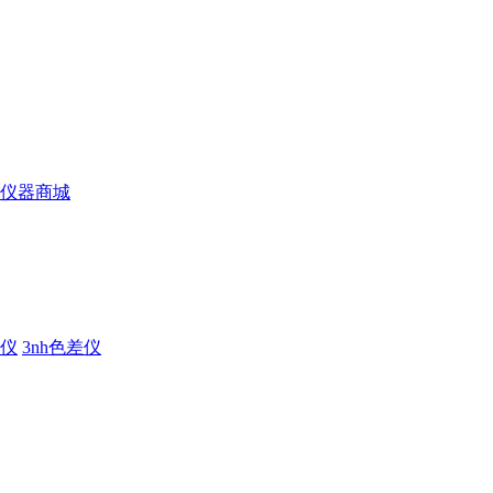
仪
3nh色差仪