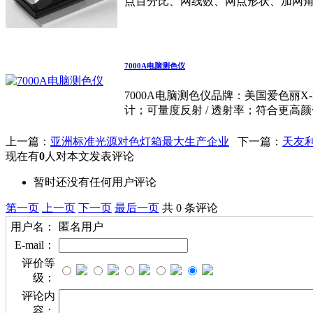
点百分比、网线数、网点形状、加网
7000A电脑测色仪
7000A电脑测色仪品牌：美国爱色丽X-Rite
计；可量度反射 / 透射率；符合更高
上一篇：
亚洲标准光源对色灯箱最大生产企业
下一篇：
天友
现在有
0
人对本文发表评论
暂时还没有任何用户评论
第一页
上一页
下一页
最后一页
共 0 条评论
用户名：
匿名用户
E-mail：
评价等
级：
评论内
容：