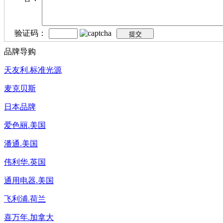
验证码：
品牌导购
天友利.标准光源
麦克贝斯
日本品牌
爱色丽.美国
潘通.美国
伟利华.英国
通用电器.美国
飞利浦.荷兰
喜万年.加拿大