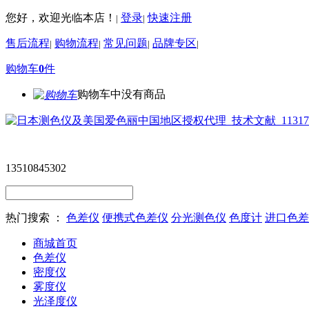
您好，欢迎光临本店！
登录
快速注册
|
|
售后流程
购物流程
常见问题
品牌专区
|
|
|
|
购物车
0
件
购物车中没有商品
13510845302
热门搜索 ：
色差仪
便携式色差仪
分光测色仪
色度计
进口色差
商城首页
色差仪
密度仪
雾度仪
光泽度仪