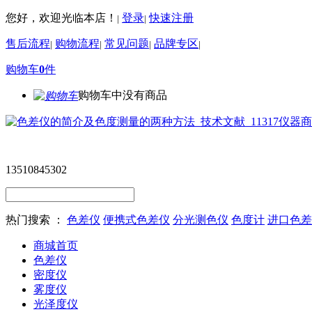
您好，欢迎光临本店！
登录
快速注册
|
|
售后流程
购物流程
常见问题
品牌专区
|
|
|
|
购物车
0
件
购物车中没有商品
13510845302
热门搜索 ：
色差仪
便携式色差仪
分光测色仪
色度计
进口色差
商城首页
色差仪
密度仪
雾度仪
光泽度仪