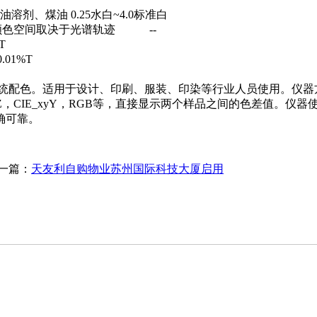
油溶剂、煤油 0.25水白~4.0标准白
*C* h*颜色空间取决于光谱轨迹 --
T
.01%T
配色。适用于设计、印刷、服装、印染等行业人员使用。仪器
XYZ，CIE_xyY，RGB等，直接显示两个样品之间的色差值。仪
确可靠。
一篇：
天友利自购物业苏州国际科技大厦启用