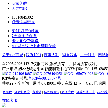
商家入驻
人才招聘
13510845302
点击这里进入
支付宝特约商家
7天退换货保障
满98元免费配送
400城市送货上市货到付款
关于123商城
|
联系我们
|
商家入驻
|
销售联盟
|
广告服务
|
网站
© 2005-2026 11317仪器商城 版权所有，并保留所有权利。
广州市增城区低碳总部园智能制造中心B33栋6层 Tel: 13510845302 E-ma
2121964887
2976464251
1650791026
1
ICP备案证书号:
粤ICP备08127874号
共执行 7 个查询，用时 0.049001 秒，在线 42 人，Gzip 已启用
|
色差仪
|
分光测色仪
|
色差计
|
精密色差仪
|
光泽度仪
|
分辨率测试卡
|
iso分
在线客服