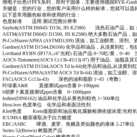
维电子比色计PFX系列，而对于固体，主要使用德国BYK-Gard
关键是：您的行业，您的客户采用什么样的标准，您就可以选
以下是常用颜色标准和使用的行业：
色度标准 适用 测试范围分辨率
Saybolt(ASTM D6045/ D156, JIS K2580) 浅
ASTM(ASTM D6045/ D1500, JIS K2580) 绝大多数石油
Pt-Co/Hazen/APHA (ASTMD1209) 清油，如工业醇类、溶剂、酒精 
Gardner(ASTM D1544,D6166) 化学品和油品，从淡黄到红
Loviband RYBN (IP17A,≤6"光程) 石油产品 0~70红/黄，0~
AOCS-Tintometer(AOCS Cc13b-45/13j-97) 用于油品、
Gardner(ASTM D1544,AOCS Td la-64)化学品和油品,从
Pt-Co/Hazen/APHA(ASTM AOCS Td lb-64) 清油，如工业醇
FAC(AOCS Cc13a-43) 深色的油和脂肪 1~45（
叶绿素A&B 直接测试ppm含量 0~100ppm
b胡萝卜素直接测试ppm含量 0~1000ppm
Iodine(DIN6162) 油品和化学品从黄色到棕色 1~500单
Hess-lves 色度单位 化学品和表面活性剂
Klett色度 Kreis值脂肪和油品氧化腐败检测依据浓
ICUMSA 糖溶液取决于白力糖度
EBC/ASBC 啤酒、麦芽、焦糖及类似颜色的液体 2-
Series 52(Brown) 树脂类产品
Honey Color(Pfund Color) 蜂蜜类产品