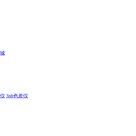
仪
3nh色差仪