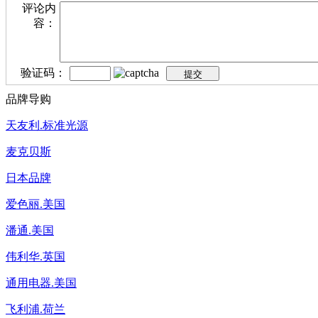
评论内
容：
验证码：
品牌导购
天友利.标准光源
麦克贝斯
日本品牌
爱色丽.美国
潘通.美国
伟利华.英国
通用电器.美国
飞利浦.荷兰