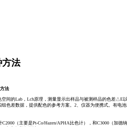
种方法
方法
间的Lab，Lch原理，测量显示出样品与被测样品的色差△E以及
、△b四组色差数据，提供配色的参考方案。2、仪器为便携式。有电
主要是Pt-Co/Hazen/APHA比色计），和C3000（加德纳G