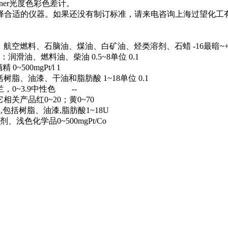
ner光度色彩色差计。
择合适的仪器。如果还没有制订标准，请来电咨询上海过望化工
色石油产品，如：航空燃料、石脑油、煤油、白矿油、烃类溶剂、石蜡 -16最暗~+
产品，如：润滑油、燃料油、柴油 0.5~8单位 0.1
0~500mgPt/l 1
，包括树脂、油漆、干油和脂肪酸 1~18单位 0.1
40 兰，0~3.9中性色 --
油脂及其它相关产品红0~20；黄0~70
淡黄到红,包括树脂、油漆,脂肪酸1~18U
、溶剂、浅色化学品0~500mgPt/Co
奇数）
位
度/光程长
27单位