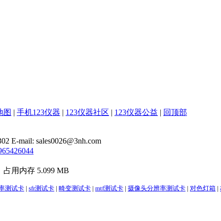
地图
|
手机123仪器
|
123仪器社区
|
123仪器公益
|
回顶部
il: sales0026@3nh.com
965426044
，占用内存 5.099 MB
辨率测试卡
|
sfr测试卡
|
畸变测试卡
|
mtf测试卡
|
摄像头分辨率测试卡
|
对色灯箱
|