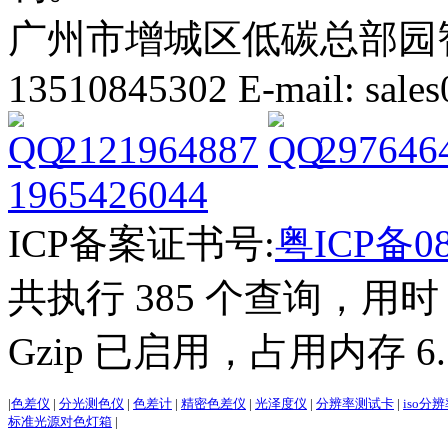
广州市增城区低碳总部园智能
13510845302 E-mail: sal
2121964887
297646
1965426044
ICP备案证书号:
粤ICP备08
共执行 385 个查询，用时 2
Gzip 已启用，占用内存 6.1
|
色差仪
|
分光测色仪
|
色差计
|
精密色差仪
|
光泽度仪
|
分辨率测试卡
|
iso分
标准光源对色灯箱
|