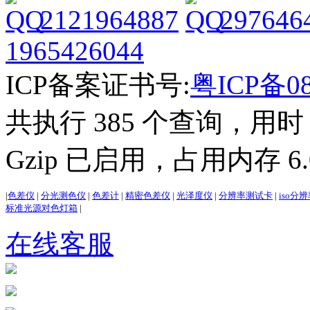
2121964887
297646
1965426044
ICP备案证书号:
粤ICP备08
共执行 385 个查询，用时 3
Gzip 已启用，占用内存 6.0
|
色差仪
|
分光测色仪
|
色差计
|
精密色差仪
|
光泽度仪
|
分辨率测试卡
|
iso分
标准光源对色灯箱
|
在线客服