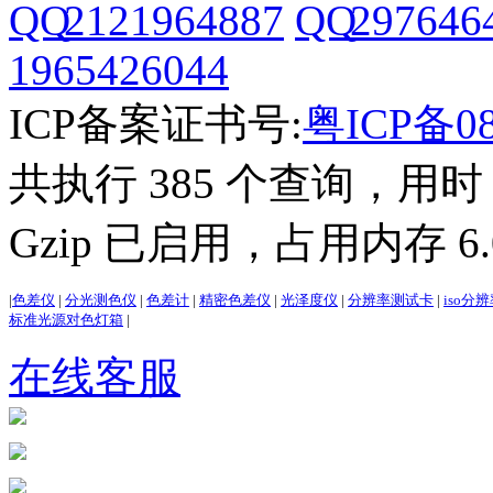
2121964887
297646
1965426044
ICP备案证书号:
粤ICP备08
共执行 385 个查询，用时 3
Gzip 已启用，占用内存 6.0
|
色差仪
|
分光测色仪
|
色差计
|
精密色差仪
|
光泽度仪
|
分辨率测试卡
|
iso分
标准光源对色灯箱
|
在线客服