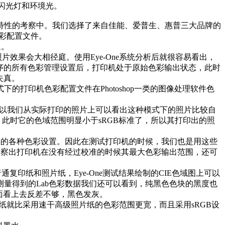
、闪光灯和环境光。
印特性的考察中。我们选择了来自佳能、爱普生、惠普三大品牌的
析色彩配置文件。
象。
果会大相径庭。使用Eye-One系统分析后就很容易看出，
程序的所有色彩管理设置后，打印机处于原始色彩输出状态，此时
失真。
打印机色彩配置文件在Photoshop一类的图像处理软件色
所以我们从实际打印的照片上可以看出这种模式下的照片比较自
此时它的色域范围明显小于sRGB标准了，所以其打印出的照
提供的各种色彩设置。因此在测试打印机的时候，我们也是用这些
以考察出打印机在没有经过校准的时候其最大色彩输出范围，还可
普通复印纸和照片纸，Eye-One测试结果绘制的CIE色域图上可以
量得到的Lab色彩数据我们还可以看到，纯黑色色块的黑度也
画面看上去反差不够，黑色发灰。
级照片纸就比采用速干高级照片纸的色彩范围更宽，而且采用sRGB设