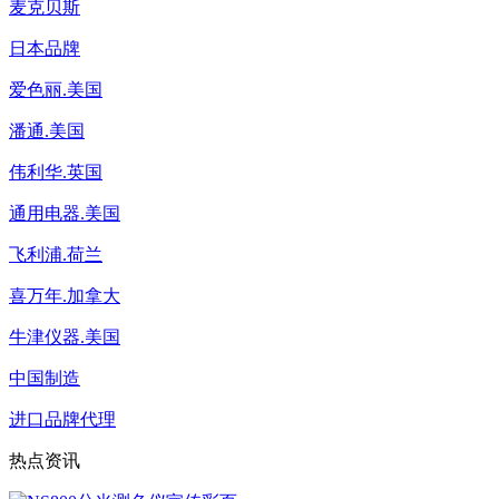
麦克贝斯
日本品牌
爱色丽.美国
潘通.美国
伟利华.英国
通用电器.美国
飞利浦.荷兰
喜万年.加拿大
牛津仪器.美国
中国制造
进口品牌代理
热点资讯