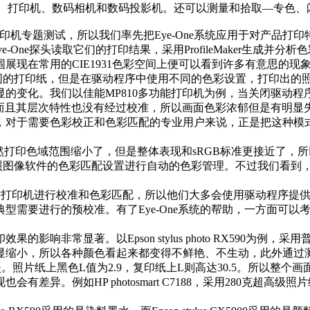
扫描仪、打印机、数码相机和数码投影机。还可以测量和拾取—专色
专题测试，所以我们率先把Eye-One系统应用于对产品打
-One探头读取它们的打印结果，采用ProfileMaker生成并分
现在常用的CIE1931色彩空间上便可以看到许多有意思的现
印纸，但是在驱动程序中使用不同的色彩设置，打印出的照片效
的变化。我们以佳能MP810多功能打印机为例，当关闭驱动
别，而且其层次特性也没有经过校准，所以画面色彩浓郁但是有明显
于需要色彩校正和色彩匹配的专业用户来说，正是把这种模式下的
打印色域范围缩小了，但是整体表现和sRGB标准更接近了，
依照图像软件的色彩匹配设置进行自动的色彩管理。不过我们看到，
设备对打印机进行校准和色彩匹配，所以他们大多会使用驱动程序
型需要进行的预校准。有了Eye-One系统的帮助，一方面可
常显著。以Epson stylus photo RX590为例，采用
显缩小，所以各种颜色看起来都变得不鲜艳、不生动，此外通过测
照片纸上黑色L值为2.9，复印纸上L则高达30.5。所以整个
差异。例如HP photosmart C7188，采用280克超高