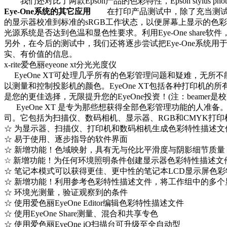
我们还对比了两款Epson产品的色彩特性，Epson stylus phot
Eye-One系统的其它应用
在打印产品测试中，除了充当测试仪器
的显示器校准到标准的sRGB工作状态，以便屏幕上显示的色
光源系统是否达到色温和显色性要求。利用Eye-One sha
另外，在今后的测试中，我们还将逐步尝试把Eye-One系
实、有价值的信息。
x-rite爱色丽eyeone xt分光光度仪
EyeOne XT可处理几乎所有的色彩管理问题和疑难，无所不能
以测量和控制投影机的颜色。EyeOne XT包括各种打印机的
是您的更佳选择，无限提升您的EyeOne投资！(注：beamer
EyeOne XT 是专为那些想获得全部色彩管理功能的人准备
司。它包括为扫描仪、数码相机、显示器、RGB和CMYK打印
☆ 为显示器、扫描仪、打印机和数码相机生成色彩特性描述文
☆ 易于使用、逐步指导的软件界面
☆ 新增功能！色域映射，具有无与伦比平滑度与阴影细节质量－
☆ 新增功能！为任何环境照明条件创建显示器色彩特性描述文
☆ 笔记本模式可以获得更佳、更中性的笔记本LCD显示屏色
☆ 新增功能！利用参考色彩特性描述文件，将工作组中的多个
☆ 环境光测量，验证观察到的条件
☆ 使用爱色丽EyeOne Editor编辑色彩特性描述文件
☆ 使用EyeOne Share测量、混合和共享专色
☆ 使用爱色丽EyeOne iO扫描台可升级至全自动型