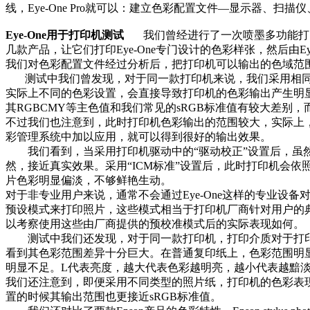
线，Eye-One Pro就可以：建立色彩配置文件—显示器、
Eye-One用于打印机测试
我们曾经进行了一次喷墨多功能打印机
几款产品，让它们打印Eye-One专门设计的色彩样张，然后由Eye
我们对色彩配置文件经过分析后，把打印机可以输出的色域范围展
测试中我们曾发现，对于同一款打印机来说，我们采用相同的打
实际上不同的色彩设置，会直接导致打印机的色彩输出产生明显
其RGBCMY等主色值和我们常见的sRGB标准值有较大差
不过我们也注意到，此时打印机色彩输出的范围较大，实际上，对
彩管理系统中加以应用，就可以得到很好的输出效果。
我们看到，当采用打印机驱动中的“驱动校正”设置后，虽然
然，接近真实效果。采用“ICM标准”设置后，此时打印机会
片色彩明显偏淡，不够鲜艳生动。
对于非专业用户来说，通常不会通过Eye-One这样的专业
预设模式来打印照片，这些模式相当于打印机厂商针对用户的典
以考察使用这些由厂商提供的预校准模式后的实际表现如何。
测试中我们还发现，对于同一款打印机，打印介质对于打印效果的影响非
看到其色彩范围差异十分巨大。在普通复印纸上，色彩范围明
明显不足。L代表亮度，越大代表色彩越明亮，越小代表越黯淡。
我们还注意到，即便采用不同类型的照片纸，打印机的色彩表现也会有
置的时候其输出范围也更接近sRGB标准值。