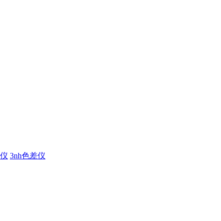
仪
3nh色差仪