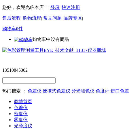
您好，欢迎光临本店！
登录
快速注册
|
|
售后流程
购物流程
常见问题
品牌专区
|
|
|
|
购物车
0
件
购物车中没有商品
13510845302
热门搜索 ：
色差仪
便携式色差仪
分光测色仪
色度计
进口色差
商城首页
色差仪
密度仪
雾度仪
光泽度仪