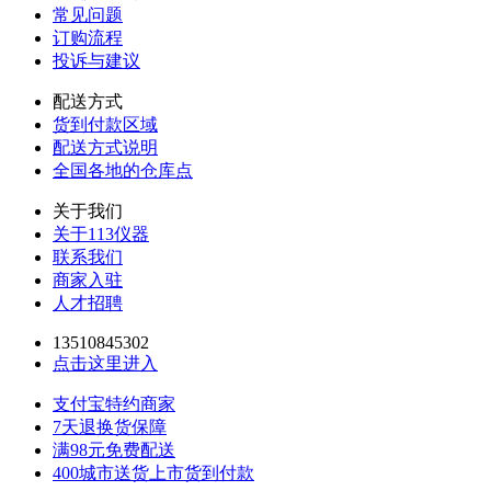
常见问题
订购流程
投诉与建议
配送方式
货到付款区域
配送方式说明
全国各地的仓库点
关于我们
关于113仪器
联系我们
商家入驻
人才招聘
13510845302
点击这里进入
支付宝特约商家
7天退换货保障
满98元免费配送
400城市送货上市货到付款