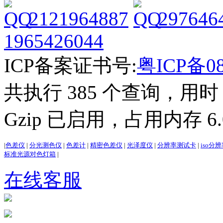
2121964887
297646
1965426044
ICP备案证书号:
粤ICP备08
共执行 385 个查询，用时 4
Gzip 已启用，占用内存 6.0
|
色差仪
|
分光测色仪
|
色差计
|
精密色差仪
|
光泽度仪
|
分辨率测试卡
|
iso分
标准光源对色灯箱
|
在线客服