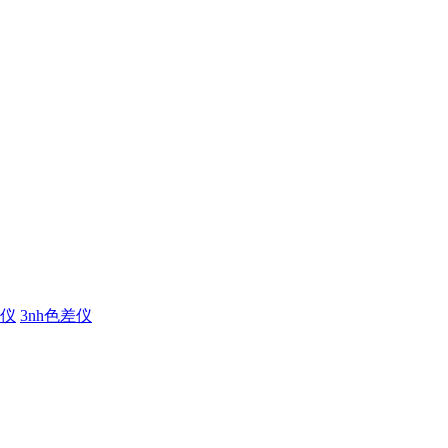
仪
3nh色差仪