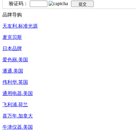
验证码：
品牌导购
天友利.标准光源
麦克贝斯
日本品牌
爱色丽.美国
潘通.美国
伟利华.英国
通用电器.美国
飞利浦.荷兰
喜万年.加拿大
牛津仪器.美国