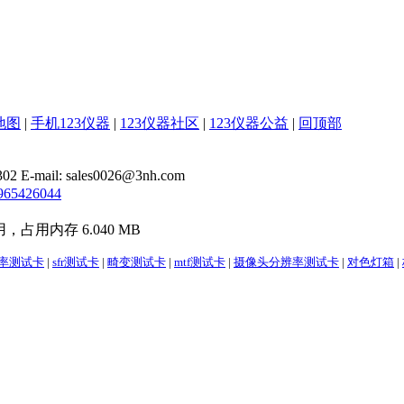
地图
|
手机123仪器
|
123仪器社区
|
123仪器公益
|
回顶部
il: sales0026@3nh.com
965426044
用，占用内存 6.040 MB
辨率测试卡
|
sfr测试卡
|
畸变测试卡
|
mtf测试卡
|
摄像头分辨率测试卡
|
对色灯箱
|