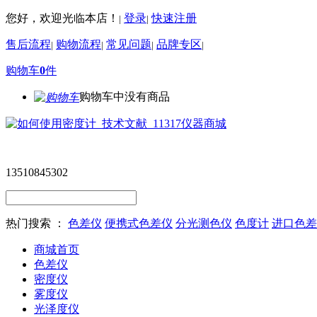
您好，欢迎光临本店！
登录
快速注册
|
|
售后流程
购物流程
常见问题
品牌专区
|
|
|
|
购物车
0
件
购物车中没有商品
13510845302
热门搜索 ：
色差仪
便携式色差仪
分光测色仪
色度计
进口色差
商城首页
色差仪
密度仪
雾度仪
光泽度仪