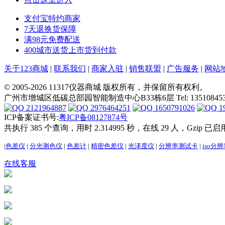
支付宝特约商家
7天退换货保障
满98元免费配送
400城市送货上市货到付款
关于123商城
|
联系我们
|
商家入驻
|
销售联盟
|
广告服务
|
网站
© 2005-2026 11317仪器商城 版权所有，并保留所有权利。
广州市增城区低碳总部园智能制造中心B33栋6层 Tel: 13510845302 E-ma
2121964887
2976464251
1650791026
1
ICP备案证书号:
粤ICP备08127874号
共执行 385 个查询，用时 2.314995 秒，在线 29 人，Gzip 已启
|
色差仪
|
分光测色仪
|
色差计
|
精密色差仪
|
光泽度仪
|
分辨率测试卡
|
iso分
在线客服