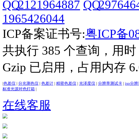
2121964887
297646
1965426044
ICP备案证书号:
粤ICP备08
共执行 385 个查询，用时 3
Gzip 已启用，占用内存 6.0
|
色差仪
|
分光测色仪
|
色差计
|
精密色差仪
|
光泽度仪
|
分辨率测试卡
|
iso分
标准光源对色灯箱
|
在线客服