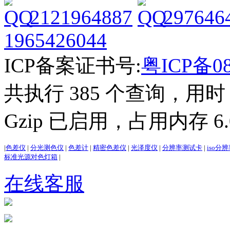
2121964887
297646
1965426044
ICP备案证书号:
粤ICP备08
共执行 385 个查询，用时 2
Gzip 已启用，占用内存 6.0
|
色差仪
|
分光测色仪
|
色差计
|
精密色差仪
|
光泽度仪
|
分辨率测试卡
|
iso分
标准光源对色灯箱
|
在线客服