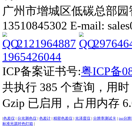
广州市增城区低碳总部园智能
13510845302 E-mail: sal
2121964887
297646
1965426044
ICP备案证书号:
粤ICP备08
共执行 385 个查询，用时 2
Gzip 已启用，占用内存 6.0
|
色差仪
|
分光测色仪
|
色差计
|
精密色差仪
|
光泽度仪
|
分辨率测试卡
|
iso分
标准光源对色灯箱
|