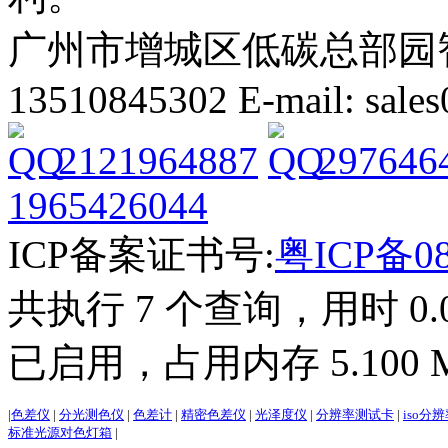
广州市增城区低碳总部园智能
13510845302 E-mail: sal
2121964887
297646
1965426044
ICP备案证书号:
粤ICP备08
共执行 7 个查询，用时 0.04
已启用，占用内存 5.100 
|
色差仪
|
分光测色仪
|
色差计
|
精密色差仪
|
光泽度仪
|
分辨率测试卡
|
iso分
标准光源对色灯箱
|