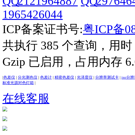
2121964887
297646
1965426044
ICP备案证书号:
粤ICP备08
共执行 385 个查询，用时 3
Gzip 已启用，占用内存 6.0
|
色差仪
|
分光测色仪
|
色差计
|
精密色差仪
|
光泽度仪
|
分辨率测试卡
|
iso分
标准光源对色灯箱
|
在线客服