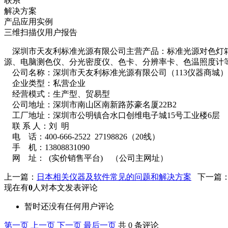
联系
解决方案
产品应用实例
三维扫描仪用户报告
深圳市天友利标准光源有限公司主营产品：标准光源对色灯箱、
源、电脑测色仪、分光密度仪、色卡、分辨率卡、色温照度计
公司名称：深圳市天友利标准光源有限公司（113仪器商城）
企业类型：私营企业
经营模式：生产型、贸易型
公司地址：深圳市南山区南新路苏豪名厦22B2
工厂地址：深圳市公明镇合水口创维电子城15号工业楼6层
联 系 人：刘 明
电 话：400-666-2522 27198826（20线）
手 机：13808831090
网 址：
(实价销售平台)
（公司主网址）
上一篇：
日本相关仪器及软件常见的问题和解决方案
下一篇
现在有
0
人对本文发表评论
暂时还没有任何用户评论
第一页
上一页
下一页
最后一页
共 0 条评论