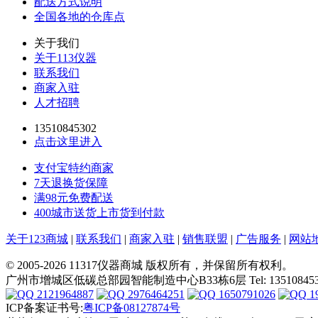
配送方式说明
全国各地的仓库点
关于我们
关于113仪器
联系我们
商家入驻
人才招聘
13510845302
点击这里进入
支付宝特约商家
7天退换货保障
满98元免费配送
400城市送货上市货到付款
关于123商城
|
联系我们
|
商家入驻
|
销售联盟
|
广告服务
|
网站
© 2005-2026 11317仪器商城 版权所有，并保留所有权利。
广州市增城区低碳总部园智能制造中心B33栋6层 Tel: 13510845302 E-ma
2121964887
2976464251
1650791026
1
ICP备案证书号:
粤ICP备08127874号