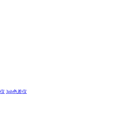
仪
3nh色差仪