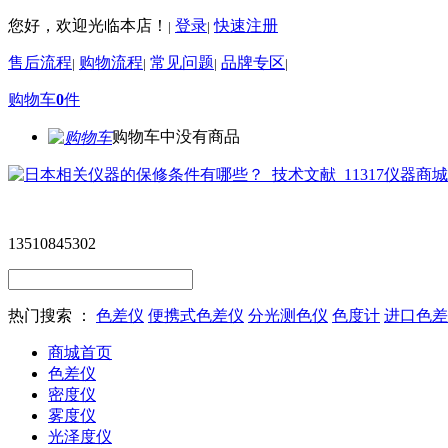
您好，欢迎光临本店！
登录
快速注册
|
|
售后流程
购物流程
常见问题
品牌专区
|
|
|
|
购物车
0
件
购物车中没有商品
13510845302
热门搜索 ：
色差仪
便携式色差仪
分光测色仪
色度计
进口色差
商城首页
色差仪
密度仪
雾度仪
光泽度仪