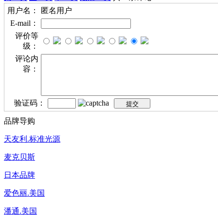
用户名：
匿名用户
E-mail：
评价等
级：
评论内
容：
验证码：
品牌导购
天友利.标准光源
麦克贝斯
日本品牌
爱色丽.美国
潘通.美国