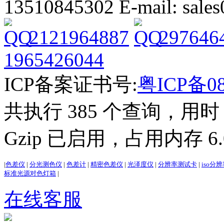
13510845302 E-mail: sal
2121964887
297646
1965426044
ICP备案证书号:
粤ICP备08
共执行 385 个查询，用时 2
Gzip 已启用，占用内存 6.0
|
色差仪
|
分光测色仪
|
色差计
|
精密色差仪
|
光泽度仪
|
分辨率测试卡
|
iso分
标准光源对色灯箱
|
在线客服