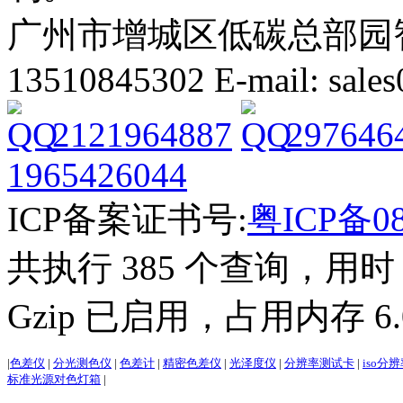
广州市增城区低碳总部园智能
13510845302 E-mail: sal
2121964887
297646
1965426044
ICP备案证书号:
粤ICP备08
共执行 385 个查询，用时 3
Gzip 已启用，占用内存 6.0
|
色差仪
|
分光测色仪
|
色差计
|
精密色差仪
|
光泽度仪
|
分辨率测试卡
|
iso分
标准光源对色灯箱
|