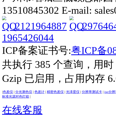
13510845302 E-mail: sal
2121964887
297646
1965426044
ICP备案证书号:
粤ICP备08
共执行 385 个查询，用时 3
Gzip 已启用，占用内存 6.0
|
色差仪
|
分光测色仪
|
色差计
|
精密色差仪
|
光泽度仪
|
分辨率测试卡
|
iso分
标准光源对色灯箱
|
在线客服