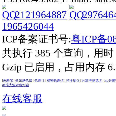
2121964887
297646
1965426044
ICP备案证书号:
粤ICP备08
共执行 385 个查询，用时 3
Gzip 已启用，占用内存 6.0
|
色差仪
|
分光测色仪
|
色差计
|
精密色差仪
|
光泽度仪
|
分辨率测试卡
|
iso分
标准光源对色灯箱
|
在线客服