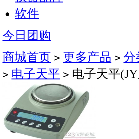
软件
今日团购
商城首页
更多产品
分
>
>
电子天平
电子天平(JY系
>
>