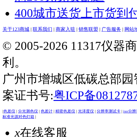
400城市送货上市货到
关于123商城
|
联系我们
|
商家入驻
|
销售联盟
|
广告服务
|
网站
© 2005-2026 113
利。
广州市增城区低碳总部园智能
案证书号:
粤ICP备081278
|
色差仪
|
分光测色仪
|
色差计
|
精密色差仪
|
光泽度仪
|
分辨率测试卡
|
iso分
标准光源对色灯箱
|
x
在线客服