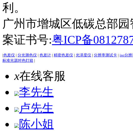
利。
广州市增城区低碳总部园智能
案证书号:
粤ICP备081278
|
色差仪
|
分光测色仪
|
色差计
|
精密色差仪
|
光泽度仪
|
分辨率测试卡
|
iso分
标准光源对色灯箱
|
x
在线客服
李先生
卢先生
陈小姐