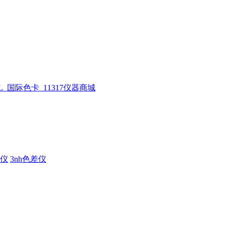
仪
3nh色差仪