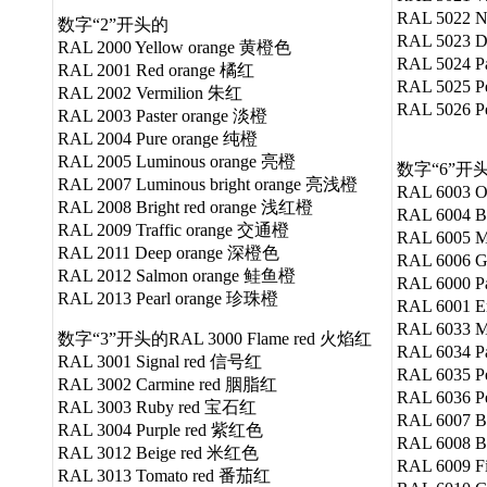
RAL 5022 
数字“2”开头的
RAL 5023 D
RAL 2000 Yellow orange 黄橙色
RAL 5024 
RAL 2001 Red orange 橘红
RAL 5025 P
RAL 2002 Vermilion 朱红
RAL 5026 P
RAL 2003 Paster orange 淡橙
RAL 2004 Pure orange 纯橙
RAL 2005 Luminous orange 亮橙
数字“6”开头的
RAL 2007 Luminous bright orange 亮浅橙
RAL 6003 O
RAL 2008 Bright red orange 浅红橙
RAL 6004 
RAL 2009 Traffic orange 交通橙
RAL 6005 
RAL 2011 Deep orange 深橙色
RAL 6006 
RAL 2012 Salmon orange 鲑鱼橙
RAL 6000 
RAL 2013 Pearl orange 珍珠橙
RAL 6001 E
RAL 6033 
数字“3”开头的RAL 3000 Flame red 火焰红
RAL 6034 
RAL 3001 Signal red 信号红
RAL 6035 P
RAL 3002 Carmine red 胭脂红
RAL 6036 
RAL 3003 Ruby red 宝石红
RAL 6007 B
RAL 3004 Purple red 紫红色
RAL 6008 
RAL 3012 Beige red 米红色
RAL 6009 F
RAL 3013 Tomato red 番茄红