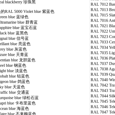
eal blackberry 珍珠黑
RAL 7012 Ba
RAL 7013 B
AL 5000 Violet blue 紫蓝色
RAL 7015 Sl
Green blue 蓝绿色
RAL 7016 Ant
ltramarine blue 群青蓝
RAL 7021 Bl
Sapphire blue 蓝宝石蓝
RAL 7022 Um
Black blue 蓝黑色
RAL 7023 Co
ignal blue 信号蓝
RAL 7033 Ce
rillant blue 亮蓝色
RAL 7034 Ye
Grey blue 灰蓝色
RAL 7035 Li
Azure blue 天青蓝
RAL 7036 Pl
Gentian blue 龙胆蓝色
RAL 7037 Du
teel blue 钢蓝色
RAL 7038 Ag
ight blue 淡蓝色
RAL 7039 Qu
obalt blue 钴蓝色
RAL 7040 W
igeon blue 鸽蓝色
RAL 7042 Tr
Sky blue 天蓝色
RAL 7043 Tr
raffic blue 交通蓝
RAL 7044 Si
Turquoise blue 绿松石蓝
RAL 7045 Te
Capri blue 卡布里蓝色
RAL 7046 Te
Ocean blue 海蓝色
RAL 7047 Te
Water blue 不来梅蓝色