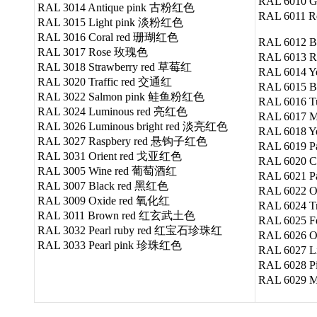
RAL 6010 G
RAL 3014 Antique pink 古粉红色
RAL 6011 
RAL 3015 Light pink 淡粉红色
RAL 3016 Coral red 珊瑚红色
RAL 6012 
RAL 3017 Rose 玫瑰色
RAL 6013 
RAL 3018 Strawberry red 草莓红
RAL 6014 Y
RAL 3020 Traffic red 交通红
RAL 6015 
RAL 3022 Salmon pink 鲑鱼粉红色
RAL 6016 
RAL 3024 Luminous red 亮红色
RAL 6017 
RAL 3026 Luminous bright red 淡亮红色
RAL 6018 Y
RAL 3027 Raspbery red 悬钩子红色
RAL 6019 
RAL 3031 Orient red 戈亚红色
RAL 6020 
RAL 3005 Wine red 葡萄酒红
RAL 6021 P
RAL 3007 Black red 黑红色
RAL 6022 
RAL 3009 Oxide red 氧化红
RAL 6024 T
RAL 3011 Brown red 红玄武土色
RAL 6025 
RAL 3032 Pearl ruby red 红宝石珍珠红
RAL 6026 
RAL 3033 Pearl pink 珍珠红色
RAL 6027 L
RAL 6028 
RAL 6029 