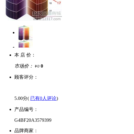
本 店 价：
市场价：
0
￥0
顾客评分：
5.00分(
已有0人评论
)
产品编号：
G4BF20A3579399
品牌商家：