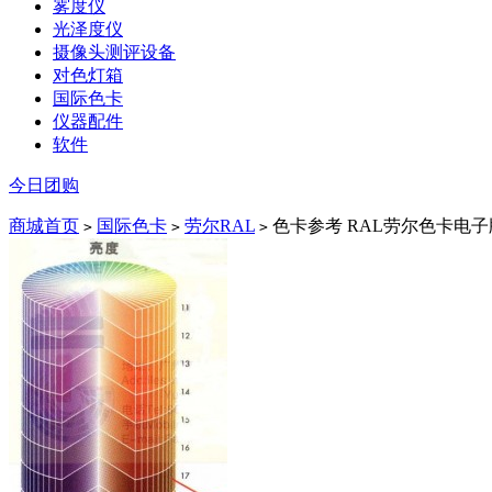
雾度仪
光泽度仪
摄像头测评设备
对色灯箱
国际色卡
仪器配件
软件
今日团购
商城首页
国际色卡
劳尔RAL
色卡参考 RAL劳尔色卡电子版
>
>
>