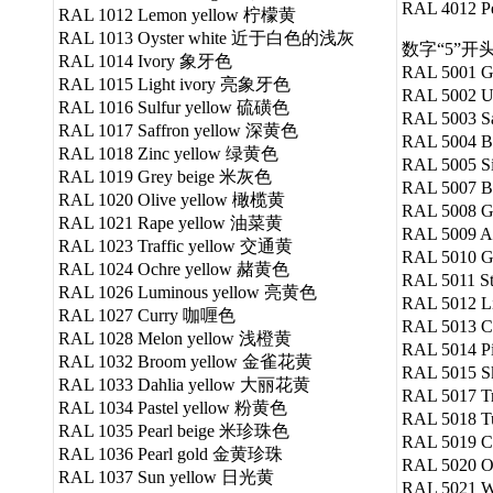
RAL 4012 P
RAL 1012 Lemon yellow 柠檬黄
RAL 1013 Oyster white 近于白色的浅灰
数字“5”开头的R
RAL 1014 Ivory 象牙色
RAL 5001 
RAL 1015 Light ivory 亮象牙色
RAL 5002 U
RAL 1016 Sulfur yellow 硫磺色
RAL 5003 
RAL 1017 Saffron yellow 深黄色
RAL 5004 
RAL 1018 Zinc yellow 绿黄色
RAL 5005 S
RAL 1019 Grey beige 米灰色
RAL 5007 B
RAL 1020 Olive yellow 橄榄黄
RAL 5008 
RAL 1021 Rape yellow 油菜黄
RAL 5009 
RAL 1023 Traffic yellow 交通黄
RAL 5010 
RAL 1024 Ochre yellow 赭黄色
RAL 5011 S
RAL 1026 Luminous yellow 亮黄色
RAL 5012 L
RAL 1027 Curry 咖喱色
RAL 5013 C
RAL 1028 Melon yellow 浅橙黄
RAL 5014 P
RAL 1032 Broom yellow 金雀花黄
RAL 5015 
RAL 1033 Dahlia yellow 大丽花黄
RAL 5017 T
RAL 1034 Pastel yellow 粉黄色
RAL 5018 
RAL 1035 Pearl beige 米珍珠色
RAL 5019 
RAL 1036 Pearl gold 金黄珍珠
RAL 5020 
RAL 1037 Sun yellow 日光黄
RAL 5021 