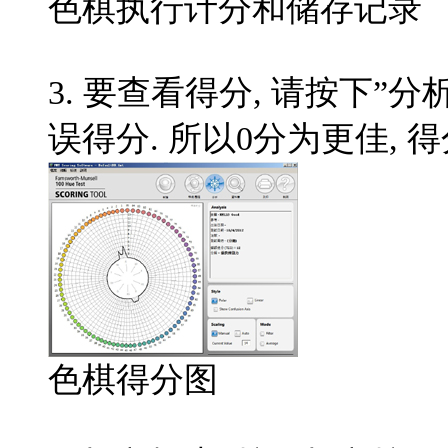
色棋执行计分和储存记录
3.
要查看得分
,
请按下”分
误得分
.
所以
0
分为更佳
,
得
色棋得分图