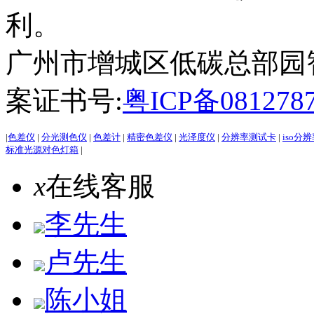
利。
广州市增城区低碳总部园智能
案证书号:
粤ICP备081278
|
色差仪
|
分光测色仪
|
色差计
|
精密色差仪
|
光泽度仪
|
分辨率测试卡
|
iso分
标准光源对色灯箱
|
x
在线客服
李先生
卢先生
陈小姐