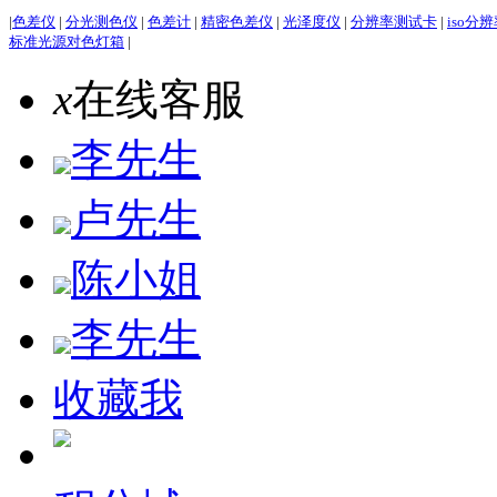
|
色差仪
|
分光测色仪
|
色差计
|
精密色差仪
|
光泽度仪
|
分辨率测试卡
|
iso分
标准光源对色灯箱
|
x
在线客服
李先生
卢先生
陈小姐
李先生
收藏我