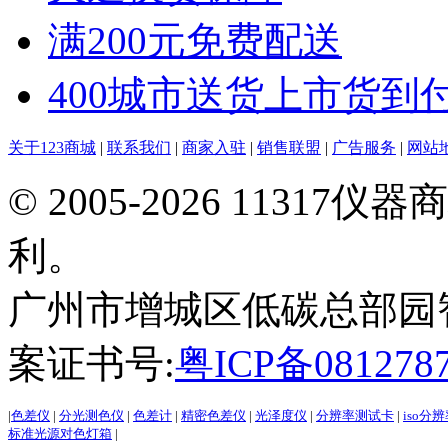
满200元免费配送
400城市送货上市货到
关于123商城
|
联系我们
|
商家入驻
|
销售联盟
|
广告服务
|
网站
© 2005-2026 113
利。
广州市增城区低碳总部园智能制
案证书号:
粤ICP备081278
|
色差仪
|
分光测色仪
|
色差计
|
精密色差仪
|
光泽度仪
|
分辨率测试卡
|
iso分
标准光源对色灯箱
|