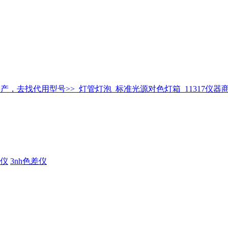
仪
3nh色差仪