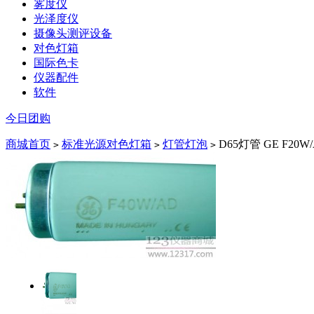
雾度仪
光泽度仪
摄像头测评设备
对色灯箱
国际色卡
仪器配件
软件
今日团购
商城首页
标准光源对色灯箱
灯管灯泡
D65灯管 GE F20
>
>
>