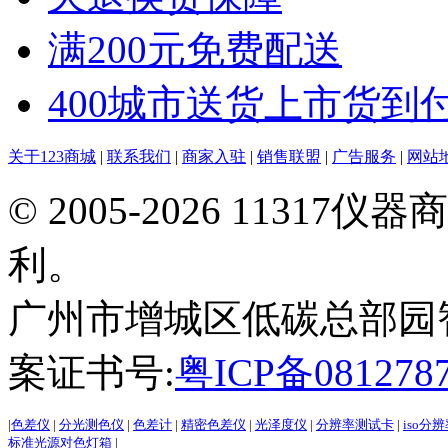
满200元免费配送
400城市送货上市货到
关于123商城
|
联系我们
|
商家入驻
|
销售联盟
|
广告服务
|
网站
© 2005-2026 113
利。
广州市增城区低碳总部园智能
案证书号:
粤ICP备081278
|
色差仪
|
分光测色仪
|
色差计
|
精密色差仪
|
光泽度仪
|
分辨率测试卡
|
iso分
标准光源对色灯箱
|