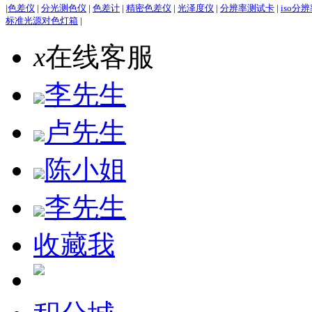
|
色差仪
|
分光测色仪
|
色差计
|
精密色差仪
|
光泽度仪
|
分辨率测试卡
|
iso分
标准光源对色灯箱
|
x
在线客服
李先生
卢先生
陈小姐
李先生
收藏我