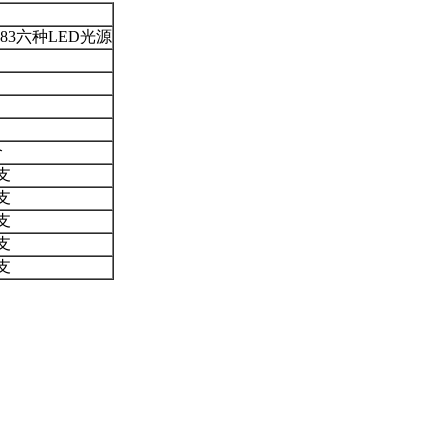
,TL83六种LED光源
个
2支
2支
1支
2支
2支