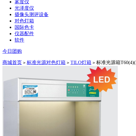
雾度仪
光泽度仪
摄像头测评设备
对色灯箱
国际色卡
仪器配件
软件
今日团购
商城首页
标准光源对色灯箱
TILO灯箱
标准光源箱T60(4)(
>
>
>