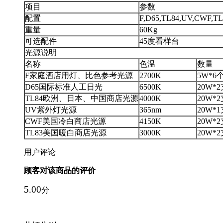
项目
参数
配置
F,D65,TL84,UV,CWF
重量
60Kg
可选配件
45度看样台
光源说明
名称
色温
数量
F家庭酒店用灯、比色参考光源
2700K
5W*6
D65国际标准人工日光
6500K
20W*
TL84欧洲、日本、中国商店光源
4000K
20W*
UV紫外灯光源
365nm
20W*
CWF美国冷白商店光源
4150K
20W*
TL83美国暖白商店光源
3000K
20W*
用户评论
顾客对该商品的评价
5.00
分