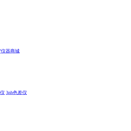
仪
3nh色差仪