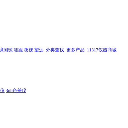
仪
3nh色差仪