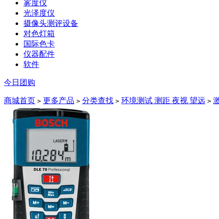
雾度仪
光泽度仪
摄像头测评设备
对色灯箱
国际色卡
仪器配件
软件
今日团购
商城首页
更多产品
分类查找
环境测试 测距 夜视 望远
>
>
>
>