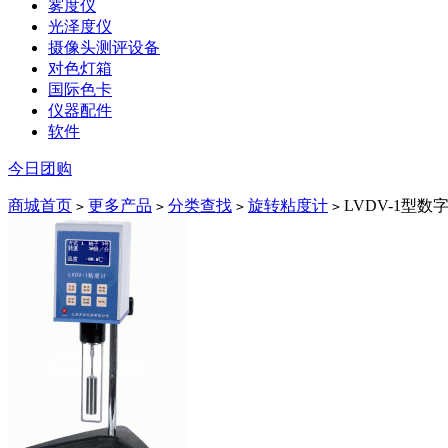
雾度仪
光泽度仪
摄像头测评设备
对色灯箱
国际色卡
仪器配件
软件
今日团购
商城首页
更多产品
分类查找
旋转粘度计
LVDV-1型
>
>
>
>