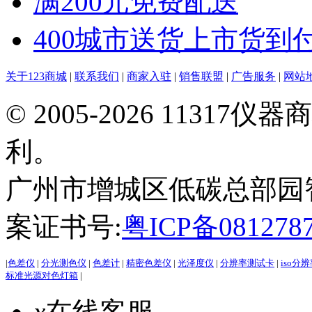
满200元免费配送
400城市送货上市货到
关于123商城
|
联系我们
|
商家入驻
|
销售联盟
|
广告服务
|
网站
© 2005-2026 113
利。
广州市增城区低碳总部园智能
案证书号:
粤ICP备081278
|
色差仪
|
分光测色仪
|
色差计
|
精密色差仪
|
光泽度仪
|
分辨率测试卡
|
iso分
标准光源对色灯箱
|
x
在线客服