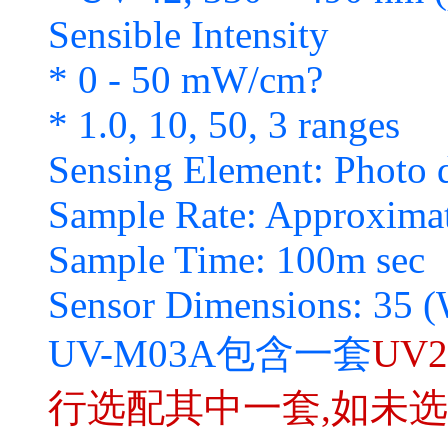
Sensible Intensity
* 0 - 50 mW/cm?
* 1.0, 10, 50, 3 ranges
Sensing Element: Photo 
Sample Rate: Approximate
Sample Time: 100m sec
Sensor Dimensions: 35 (
UV-M03A包含一套
UV2
行选配其中一套,如未选则