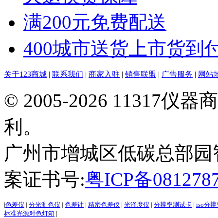
满200元免费配送
400城市送货上市货到
关于123商城
|
联系我们
|
商家入驻
|
销售联盟
|
广告服务
|
网站
© 2005-2026 113
利。
广州市增城区低碳总部园智能
案证书号:
粤ICP备081278
|
色差仪
|
分光测色仪
|
色差计
|
精密色差仪
|
光泽度仪
|
分辨率测试卡
|
iso分
标准光源对色灯箱
|