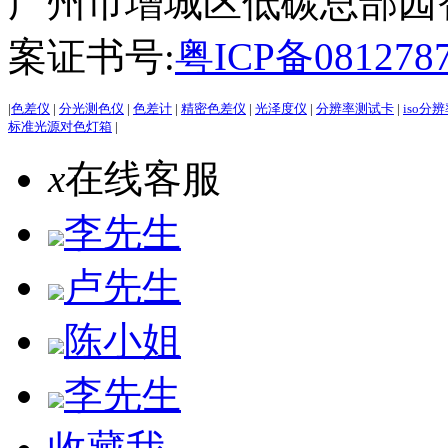
广州市增城区低碳总部园智能
案证书号:
粤ICP备081278
|
色差仪
|
分光测色仪
|
色差计
|
精密色差仪
|
光泽度仪
|
分辨率测试卡
|
iso分
标准光源对色灯箱
|
x
在线客服
李先生
卢先生
陈小姐
李先生