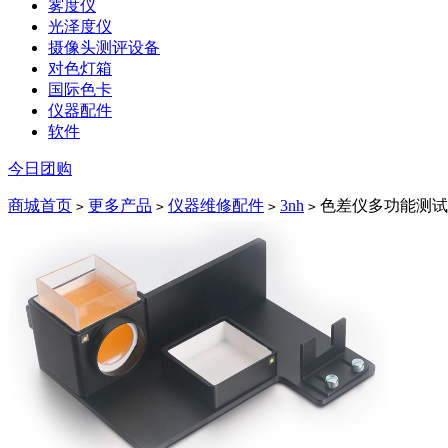
雾度仪
光泽度仪
摄像头测评设备
对色灯箱
国际色卡
仪器配件
软件
今日团购
商城首页
更多产品
仪器维修配件
3nh
色差仪多功能测试
>
>
>
>