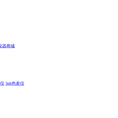
仪
3nh色差仪