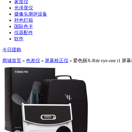
雾度仪
光泽度仪
摄像头测评设备
对色灯箱
国际色卡
仪器配件
软件
今日团购
商城首页
色差仪
屏幕校正仪
爱色丽X-Rite eye-one i
>
>
>