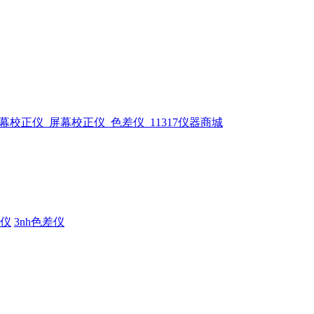
仪
3nh色差仪