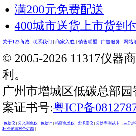
满200元免费配送
400城市送货上市货到
关于123商城
|
联系我们
|
商家入驻
|
销售联盟
|
广告服务
|
网站
© 2005-2026 113
利。
广州市增城区低碳总部园智能
案证书号:
粤ICP备081278
|
色差仪
|
分光测色仪
|
色差计
|
精密色差仪
|
光泽度仪
|
分辨率测试卡
|
iso分
标准光源对色灯箱
|