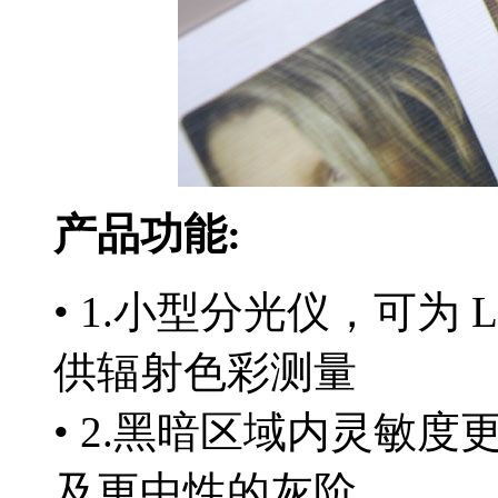
产品功能:
• 1.小型分光仪，可为 
供辐射色彩测量
• 2.黑暗区域内灵敏
及更中性的灰阶