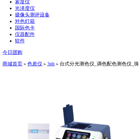
雾度仪
光泽度仪
摄像头测评设备
对色灯箱
国际色卡
仪器配件
软件
今日团购
商城首页
色差仪
3nh
台式分光测色仪_调色配色测色仪_
>
>
>