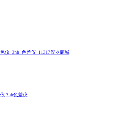
仪
3nh色差仪