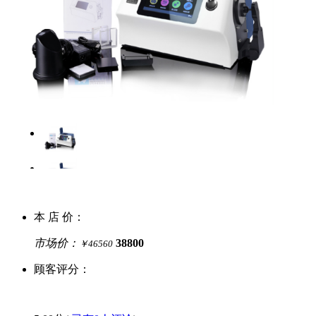
本 店 价：
市场价：
38800
￥46560
顾客评分：