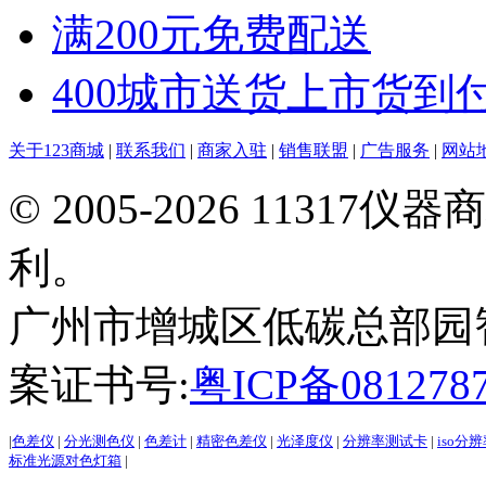
满200元免费配送
400城市送货上市货到
关于123商城
|
联系我们
|
商家入驻
|
销售联盟
|
广告服务
|
网站
© 2005-2026 113
利。
广州市增城区低碳总部园智能制
案证书号:
粤ICP备081278
|
色差仪
|
分光测色仪
|
色差计
|
精密色差仪
|
光泽度仪
|
分辨率测试卡
|
iso分
标准光源对色灯箱
|