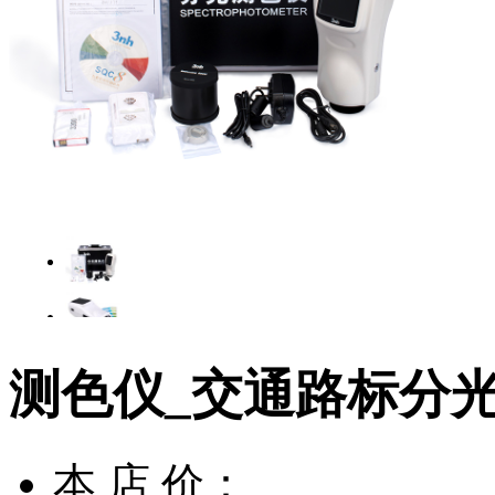
测色仪_交通路标分
本 店 价：