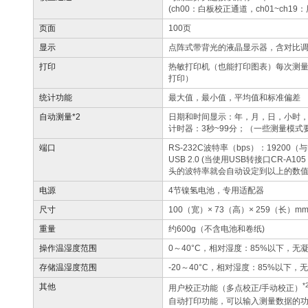
(ch00：白板校正通道，ch01~ch1
页面
100页
显示
点阵式带背光的液晶显示器，含对比
打印
热敏打印机（也能打印图表）每次测
打印）
统计功能
最大值，最小值，平均值和标准偏差
自动测量*2
日期和时间显示：年，月，日，小时
计时器：3秒~99分；（一些测量模式
端口
RS-232C波特率（bps）：19200
USB 2.0 (当使用USB转接口CR-A10
头的波特率就会自动设定到以上的数
电源
4节镍氢电池，专用适配器
尺寸
100（宽）× 73（高）× 259（长）m
重量
约600g（不含电池和卷纸)
操作温湿度范围
0～40°C，相对湿度：85%以下，无
存储温湿度范围
-20～40°C，相对湿度：85%以下，
*
其他
用户校正功能（多点校正/手动校正）
自动打印功能，可以输入测量数据的