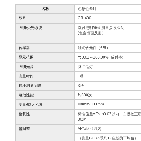
名称
色彩色差计
CR-400
型号
照明/受光系统
漫射照明/垂直测量接收探头
(包含镜面反射）
传感器
硅光敏元件（6组）
显示范围
Y: 0.01～160.00% (反射率)
照明光源
脉冲氙灯
测量时间
1秒
最小测量间隔
3秒
电池性能
约800次
Φ8mm/Φ11mm
测量/照明区域
重复性
标准偏差ΔE*ab0.07以内，白板校
30次
器间差
∆E*ab0.6以内
（测量BCRA系列12色板的平均值）