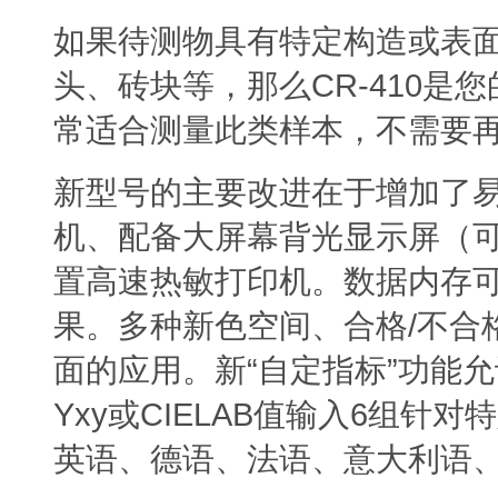
如果待测物具有特定构造或表
CR-410
头、砖块等，那么
是您
常适合测量此类样本，不需要
新型号的主要改进在于增加了
机、配备大屏幕背光显示屏（
置高速热敏打印机。数据内存
/
果。多种新色空间、合格
不合
“
”
面的应用。新
自定指标
功能允
Yxy
CIELAB
6
或
值输入
组针对特
英语、德语、法语、意大利语