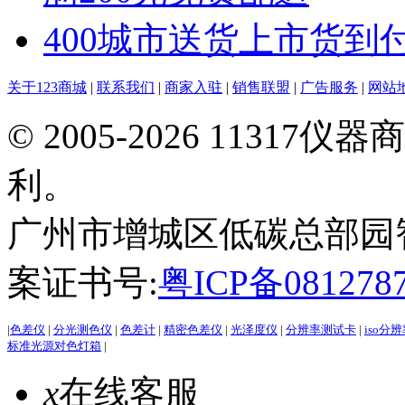
400城市送货上市货到
关于123商城
|
联系我们
|
商家入驻
|
销售联盟
|
广告服务
|
网站
© 2005-2026 113
利。
广州市增城区低碳总部园智能
案证书号:
粤ICP备081278
|
色差仪
|
分光测色仪
|
色差计
|
精密色差仪
|
光泽度仪
|
分辨率测试卡
|
iso分
标准光源对色灯箱
|
x
在线客服