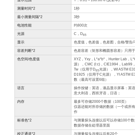
测量时间*2
1秒
最小测量间隔*2
3秒
电池性能
约800次
光源
C，D
65
显示
色度值，色差值，色差图，合格/警告/
容差判断*2
色差容差（矩形和椭圆形容差）只用
色空间/色度值
XYZ，Yxy，L*a*b*，Hunter Lab，
源），CMC (l:c)，CIE1994，Lab99，
Tw（仅用于D
光源），WI ASTM E
65
D1925（仅用于C光源），YI ASTM
数（最高可设置6组）
语言
操作按键：英语，液晶显示屏幕：英
意大利语，西班牙语，日语；
内存
最多可存储2000个数据（100页）
仪器还能对所存储的数据（一个或所
作
标准色*2
与测量探头连接以后可以存储100个
数据存储在处理器里面
校正通道*2
与测量探头连接以后有20个