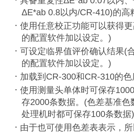
·
ΔE*ab 0.07
具备重复性
以内、
ΔE*ab 0.8
/CR-410)
以内
的高
·
使用任意校正功能可以获得更
)
的配置软件加以设定。
·
(
可设定临界值评价确认结果
)
的配置软件加以设定。
·
CR-300
CR-310
加载到
和
的色
·
100
使用测量头单体时可保存
2000
(
存
条数据。
色差基准色
100
处理机时都可保存
条数据
·
由于也可使用色差表表示，所