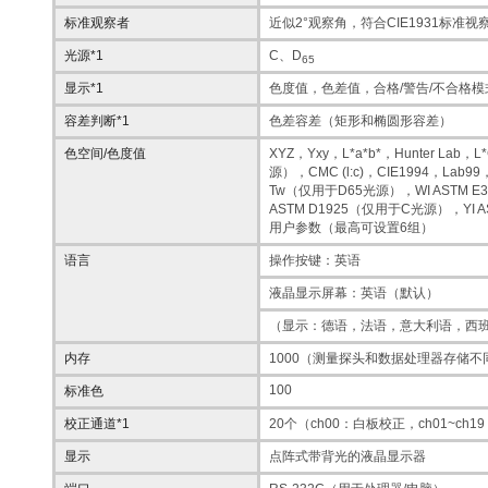
标准观察者
近似2°观察角，符合CIE1931标准视
光源*1
C、D
65
显示*1
色度值，色差值，合格/警告/不合格模
容差判断*1
色差容差（矩形和椭圆形容差）
色空间/色度值
XYZ，Yxy，L*a*b*，Hunter Lab，
源），CMC (l:c)，CIE1994，Lab99
Tw（仅用于D65光源），WI ASTM 
ASTM D1925（仅用于C光源），YI 
用户参数（最高可设置6组）
语言
操作按键：英语
液晶显示屏幕：英语（默认）
（显示：德语，法语，意大利语，西班
内存
1000（测量探头和数据处理器存储不
100
标准色
校正通道*1
20个（ch00：白板校正，ch01~ch
显示
点阵式带背光的液晶显示器