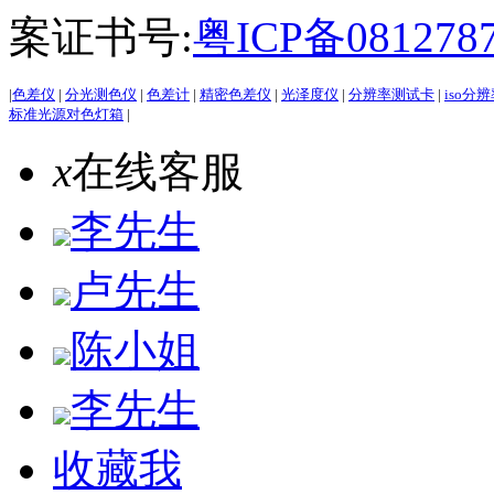
案证书号:
粤ICP备081278
|
色差仪
|
分光测色仪
|
色差计
|
精密色差仪
|
光泽度仪
|
分辨率测试卡
|
iso分
标准光源对色灯箱
|
x
在线客服
李先生
卢先生
陈小姐
李先生
收藏我