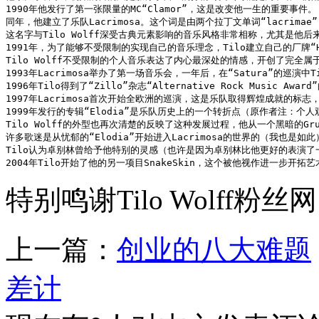
1990年他发行了第一张限量的MC“Clamor”，这是改变他一生的重要事件。
同年，他建立了乐队Lacrimosa。这个词是由两个拉丁文单词“lacrima
这名字与Tilo Wolff深受古典元素影响的音乐风格非常相称，尤其是他
1991年，为了能够不受限制的实现自己的音乐理念，Tilo建立自己的厂牌
Tilo Wolff不受限制的个人音乐表达了内心最深处的情感，开创了完全
1993年Lacrimosa举办了第一场音乐会，一年后，在“Satura”的巡演
1996年Tilo得到了“Zillo”杂志“Alternative Rock Mu
1997年Lacrimosa首次开始全欧洲的巡演，这是乐队取得辉煌成就的标
1999年发行的专辑“Elodia”是乐队历史上的一个转折点（原作者注
Tilo Wolff的外型也再次清楚的反映了这种发展过程，他从一个黑暗的G
许多歌迷是从忧郁的“Elodia”开始进入Lacrimosa的世界的（我也是如
Tilo认为卓别林曾给予他特别的灵感（也许是因为卓别林比他更好的表演了一个悲
2004年Tilo开始了他的另一项目SnakeSkin，这个被他视作进一步开拓
特别鸣谢Tilo Wolff粉丝
上一篇：
创业的八大难题
差计