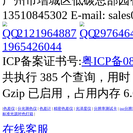
广州市增城区低碳总部园智能
13510845302 E-mail: sal
2121964887
297646
1965426044
ICP备案证书号:
粤ICP备08
共执行 385 个查询，用时 2
Gzip 已启用，占用内存 6.0
|
色差仪
|
分光测色仪
|
色差计
|
精密色差仪
|
光泽度仪
|
分辨率测试卡
|
iso分
标准光源对色灯箱
|
在线客服