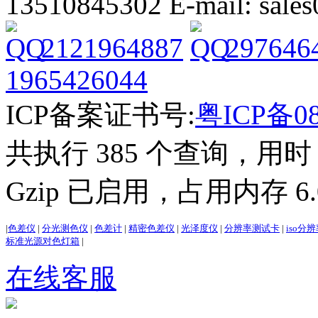
13510845302 E-mail: sal
2121964887
297646
1965426044
ICP备案证书号:
粤ICP备08
共执行 385 个查询，用时 3
Gzip 已启用，占用内存 6.0
|
色差仪
|
分光测色仪
|
色差计
|
精密色差仪
|
光泽度仪
|
分辨率测试卡
|
iso分
标准光源对色灯箱
|
在线客服