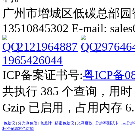
广州市增城区低碳总部园智能
13510845302 E-mail: sal
2121964887
297646
1965426044
ICP备案证书号:
粤ICP备08
共执行 385 个查询，用时 3
Gzip 已启用，占用内存 6.0
|
色差仪
|
分光测色仪
|
色差计
|
精密色差仪
|
光泽度仪
|
分辨率测试卡
|
iso分
标准光源对色灯箱
|