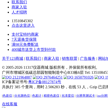
联系我们
商家入驻
人才招聘
13510845302
点击这里进入
支付宝特约商家
7天退换货保障
满98元免费配送
400城市送货上市货到付款
关于123商城
|
联系我们
|
商家入驻
|
销售联盟
|
广告服务
|
网站
© 2005-2026 11317仪器商城 版权所有，并保留所有权利。
广州市增城区低碳总部园智能制造中心B33栋6层 Tel: 13510845302 E-ma
2121964887
2976464251
1650791026
1
ICP备案证书号:
粤ICP备08127874号
共执行 385 个查询，用时 2.506283 秒，在线 53 人，Gzip 已启
|
色差仪
|
分光测色仪
|
色差计
|
精密色差仪
|
光泽度仪
|
分辨率测试卡
|
iso分
在线客服