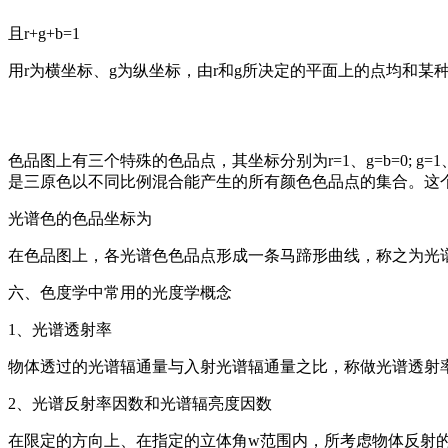
且r+g+b=1
用r为横坐标、g为纵坐标，由r和g所决定的平面上的点均和
色品图上有三个特殊的色品点，其坐标分别为r=1、g=b=0; g
是三原色以不同比例混合能产生的所有颜色色品点的集合。这
光谱色的色品坐标为
在色品图上，各光谱色色品点形成一条马蹄形曲线，称之为光
六、色度学中常用的光度学概念
1、光谱透射率
物体透过的光谱辐通量与入射光谱辐通量之比，称做光谱透射
2、光谱反射率因数和光谱辐亮度因数
在限定的方向上、在指定的立体角w范围内，所考虑物体反射