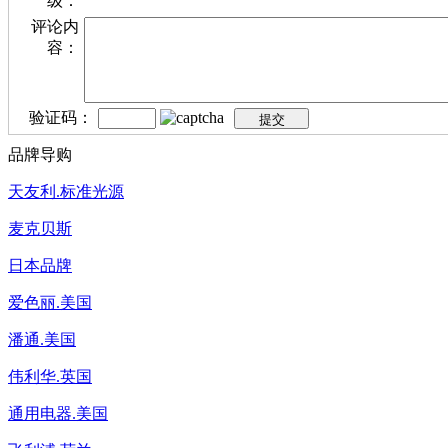
级：
评论内
容：
验证码：
品牌导购
天友利.标准光源
麦克贝斯
日本品牌
爱色丽.美国
潘通.美国
伟利华.英国
通用电器.美国