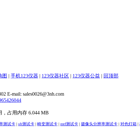
地图
|
手机123仪器
|
123仪器社区
|
123仪器公益
|
回顶部
il: sales0026@3nh.com
965426044
用，占用内存 6.044 MB
辨率测试卡
|
sfr测试卡
|
畸变测试卡
|
mtf测试卡
|
摄像头分辨率测试卡
|
对色灯箱
|