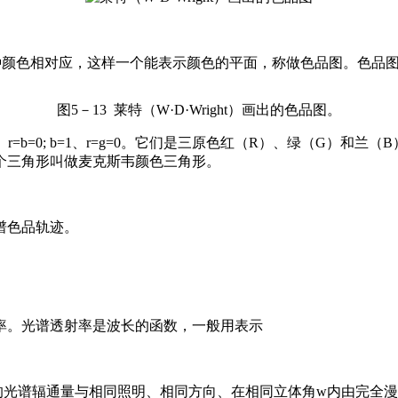
某种颜色相对应，这样一个能表示颜色的平面，称做色品图。色品
图5－13 莱特（W·D·Wright）画出的色品图。
=1、r=b=0; b=1、r=g=0。它们是三原色红（R）、绿（G
个三角形叫做麦克斯韦颜色三角形。
谱色品轨迹。
率。光谱透射率是波长的函数，一般用表示
的光谱辐通量与相同照明、相同方向、在相同立体角w内由完全