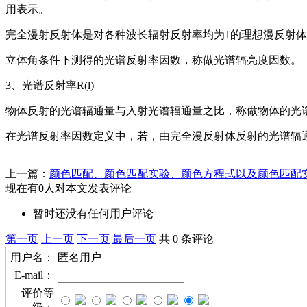
用表示。
完全漫射反射体是对各种波长辐射反射率均为1的理想漫反射
立体角条件下测得的光谱反射率因数，称做光谱辐亮度因数。
3、光谱反射率R(l)
物体反射的光谱辐通量与入射光谱辐通量之比，称做物体的光谱反
在光谱反射率因数定义中，若，由完全漫反射体反射的光谱辐通
上一篇：
颜色匹配、颜色匹配实验、颜色方程式以及颜色匹配
现在有
0
人对本文发表评论
暂时还没有任何用户评论
第一页
上一页
下一页
最后一页
共 0 条评论
用户名：
匿名用户
E-mail：
评价等