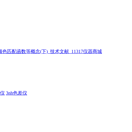
仪
3nh色差仪