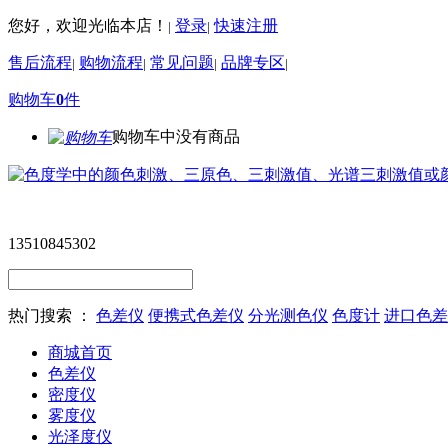
您好，欢迎光临本店！
登录
快速注册
|
|
售后流程
购物流程
常见问题
品牌专区
|
|
|
|
购物车
0
件
购物车中没有商品
13510845302
热门搜索 ：
色差仪
便携式色差仪
分光测色仪
色度计
进口色差
商城首页
色差仪
密度仪
雾度仪
光泽度仪